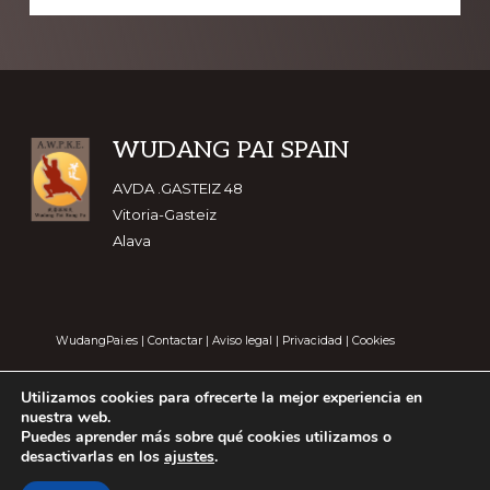
Footer
WUDANG PAI SPAIN
AVDA .GASTEIZ 48
Vitoria-Gasteiz
Alava
WudangPai.es
|
Contactar
|
Aviso legal
|
Privacidad
|
Cookies
Utilizamos cookies para ofrecerte la mejor experiencia en
nuestra web.
Puedes aprender más sobre qué cookies utilizamos o
desactivarlas en los
ajustes
.