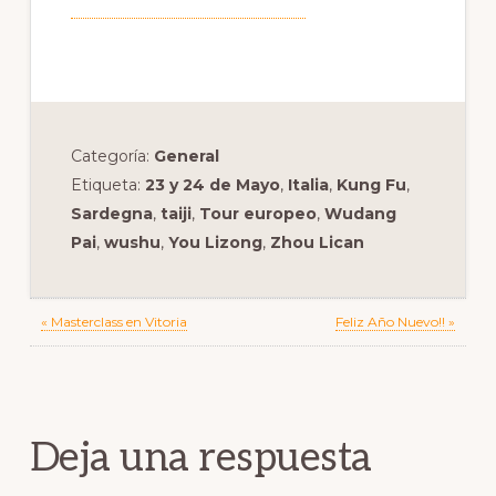
Categoría:
General
Etiqueta:
23 y 24 de Mayo
,
Italia
,
Kung Fu
,
Sardegna
,
taiji
,
Tour europeo
,
Wudang
Pai
,
wushu
,
You Lizong
,
Zhou Lican
Previous
Next
« Masterclass en Vitoria
Feliz Año Nuevo!! »
Post:
Post:
Reader
Interactions
Deja una respuesta