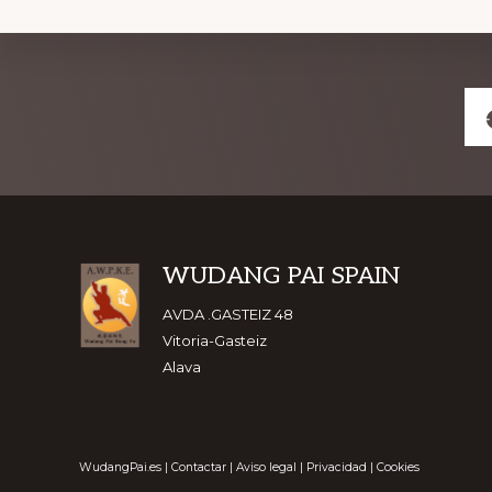
Explore
more
Footer
WUDANG PAI SPAIN
AVDA .GASTEIZ 48
Vitoria-Gasteiz
Alava
WudangPai.es
|
Contactar
|
Aviso legal
|
Privacidad
|
Cookies