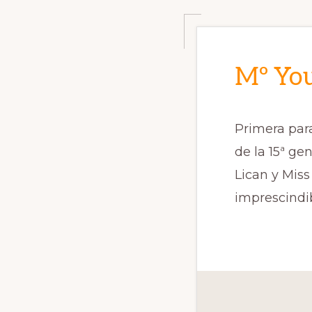
Mº You
Primera para
de la 15ª g
Lican y Mis
imprescindib