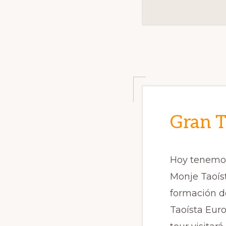
Gran T
Hoy tenemos 
Monje Taoíst
formación de
Taoísta Eur