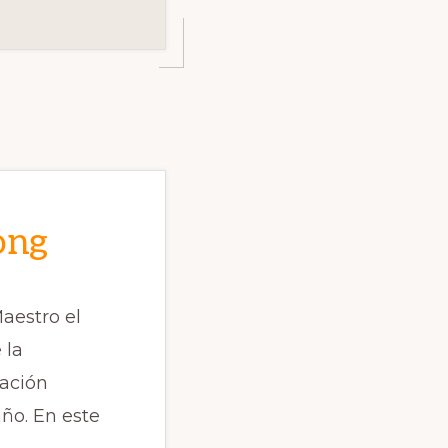
ong
aestro el
 la
iación
ño. En este