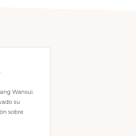
i
dang Wansui.
ovado su
ión sobre
: