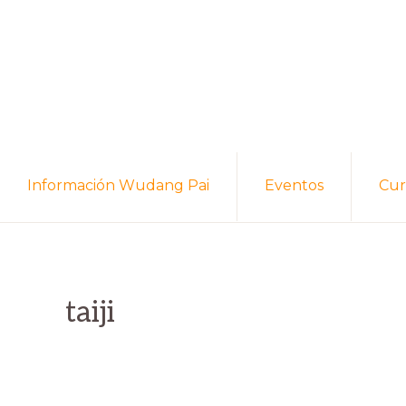
Skip
Skip
to
to
primary
main
navigation
content
Información Wudang Pai
Eventos
Cur
taiji