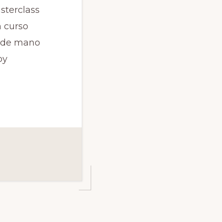
sterclass
n curso
u de mano
oy