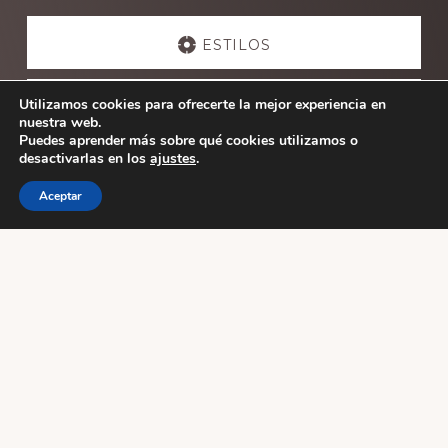
Explore
more
ESTILOS
Utilizamos cookies para ofrecerte la mejor experiencia en
ESCUELAS
nuestra web.
Puedes aprender más sobre qué cookies utilizamos o
desactivarlas en los
ajustes
.
ACTIVIDADES
Aceptar
Footer
WUDANG PAI SPAIN
AVDA .GASTEIZ 48
Vitoria-Gasteiz
Alava