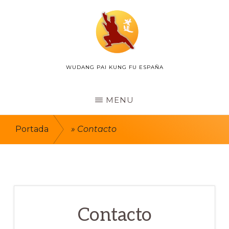
Skip
to
main
content
WUDANG PAI KUNG FU ESPAÑA
WUDANG
PAI
ESPAÑA
MENU
Portada
»
Contacto
Contacto