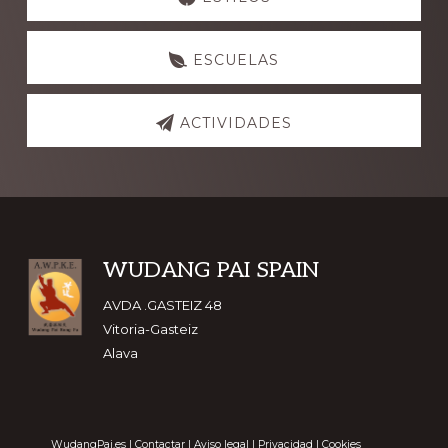
more
ESCUELAS
ACTIVIDADES
Footer
WUDANG PAI SPAIN
AVDA .GASTEIZ 48
Vitoria-Gasteiz
Alava
WudangPai.es
|
Contactar
|
Aviso legal
|
Privacidad
|
Cookies