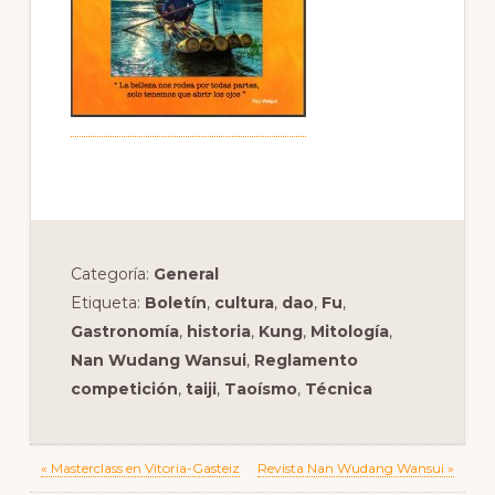
Categoría:
General
Etiqueta:
Boletín
,
cultura
,
dao
,
Fu
,
Gastronomía
,
historia
,
Kung
,
Mitología
,
Nan Wudang Wansui
,
Reglamento
competición
,
taiji
,
Taoísmo
,
Técnica
Previous
Next
« Masterclass en Vitoria-Gasteiz
Revista Nan Wudang Wansui »
Post:
Post: