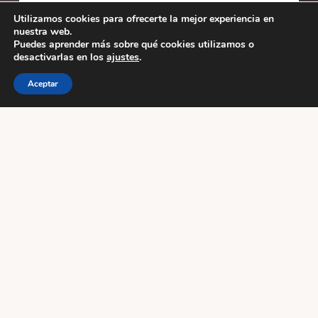
more
ESTILOS
Utilizamos cookies para ofrecerte la mejor experiencia en
nuestra web.
Puedes aprender más sobre qué cookies utilizamos o
desactivarlas en los
ajustes
.
ESCUELAS
Aceptar
ACTIVIDADES
Footer
WUDANG PAI SPAIN
AVDA .GASTEIZ 48
Vitoria-Gasteiz
Alava