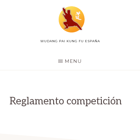
Skip
to
main
content
WUDANG PAI KUNG FU ESPAÑA
WUDANG
PAI
ESPAÑA
MENU
Reglamento competición