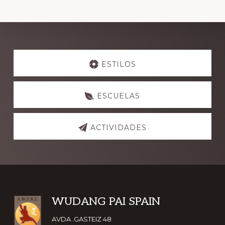
Explore
more
ESTILOS
ESCUELAS
ACTIVIDADES
Footer
WUDANG PAI SPAIN
AVDA .GASTEIZ 48