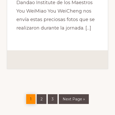
Dandao Institute de los Maestros
You WeiMiao You WeiCheng nos
envía estas preciosas fotos que se
realizaron durante la jornada. […]
Page
Page
Page
Go
1
2
3
Next Page »
to