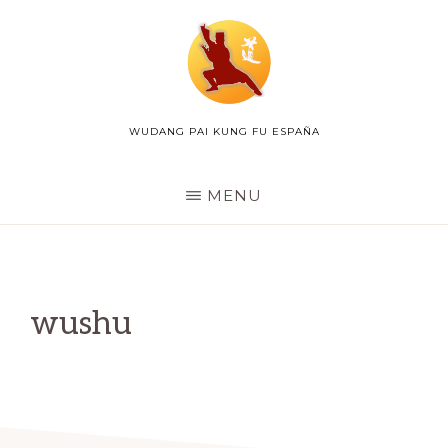
Skip
to
main
content
WUDANG PAI KUNG FU ESPAÑA
WUDANG
PAI
ESPAÑA
MENU
wushu