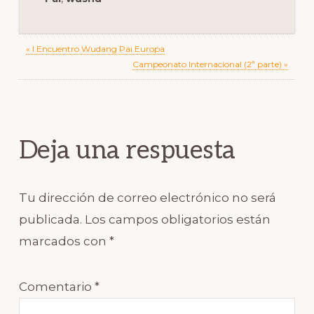
Previous
« I Encuentro Wudang Pai Europa
Post:
Next
Campeonato Internacional (2ª parte) »
Post:
Reader
Interactions
Deja una respuesta
Tu dirección de correo electrónico no será
publicada.
Los campos obligatorios están
marcados con
*
Comentario
*