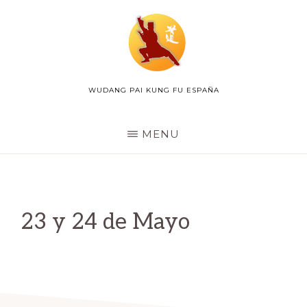
Skip
to
main
content
WUDANG PAI KUNG FU ESPAÑA
WUDANG
PAI
ESPAÑA
MENU
23 y 24 de Mayo