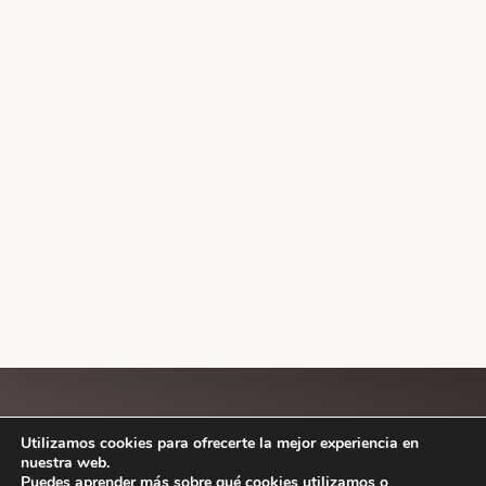
Explore
Utilizamos cookies para ofrecerte la mejor experiencia en
more
ESTILOS
nuestra web.
Puedes aprender más sobre qué cookies utilizamos o