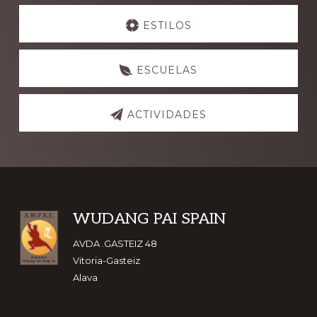
Explore
more
ESTILOS
ESCUELAS
ACTIVIDADES
Footer
WUDANG PAI SPAIN
AVDA .GASTEIZ 48
Vitoria-Gasteiz
Alava