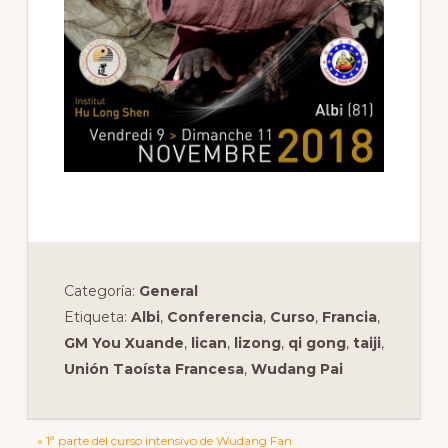
Categoría:
General
Etiqueta:
Albi
,
Conferencia
,
Curso
,
Francia
,
GM You Xuande
,
lican
,
lizong
,
qi gong
,
taiji
,
Unión Taoísta Francesa
,
Wudang Pai
Previous
« 1ª parte del curso intensivo de Wudang Fan