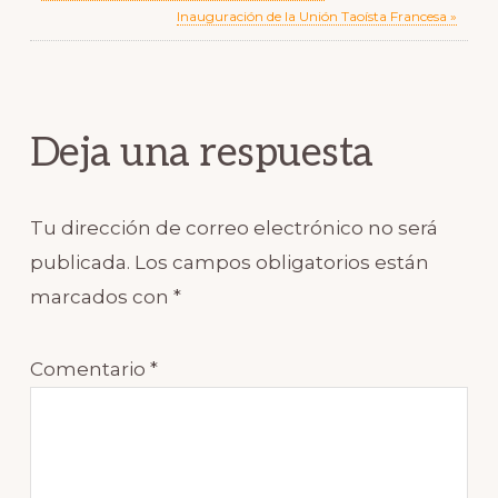
Post:
Next
Inauguración de la Unión Taoísta Francesa »
Post:
Reader
Interactions
Deja una respuesta
Tu dirección de correo electrónico no será
publicada.
Los campos obligatorios están
marcados con
*
Comentario
*