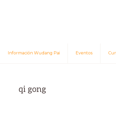
Skip
Skip
to
to
primary
main
navigation
content
Información Wudang Pai
Eventos
Cur
qi gong