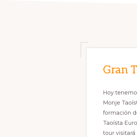
Gran T
Hoy tenemos 
Monje Taoíst
formación de
Taoísta Eur
tour visitar