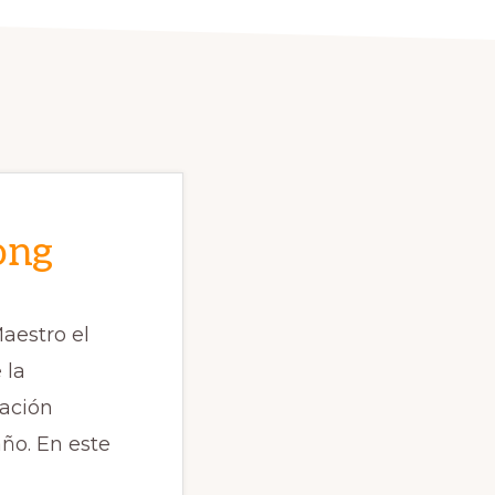
ong
aestro el
 la
iación
ño. En este