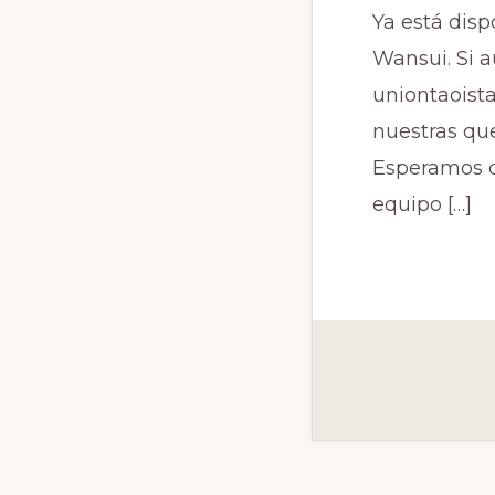
Ya está dis
Wansui. Si 
uniontaois
nuestras que
Esperamos q
equipo […]