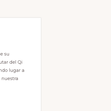
de su
utar del Qi
ndo lugar a
 nuestra