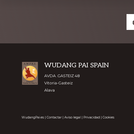
Explore
more
Footer
WUDANG PAI SPAIN
AVDA .GASTEIZ 48
Vitoria-Gasteiz
Alava
WudangPai.es
|
Contactar
|
Aviso legal
|
Privacidad
|
Cookies