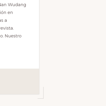
a Nan Wudang
ión en
s a
evista.
o. Nuestro