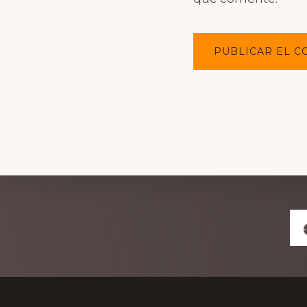
Explore
more