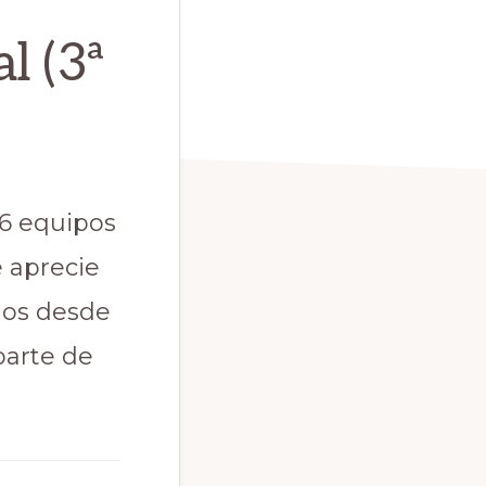
l (3ª
16 equipos
 aprecie
dos desde
parte de