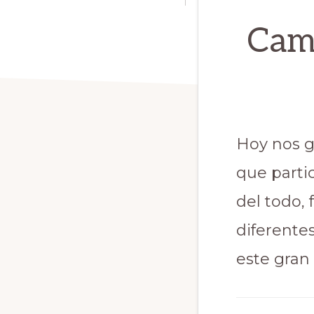
Camp
Hoy nos gu
que parti
del todo,
diferente
este gran