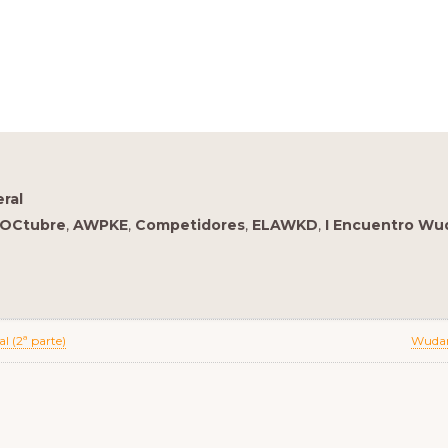
ral
 OCtubre
,
AWPKE
,
Competidores
,
ELAWKD
,
I Encuentro Wu
Next
 (2ª parte)
Wudang
Post:
ions