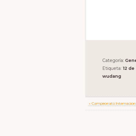
Categoría:
Gene
Etiqueta:
12 de
wudang
Previous
« Campeonato Internacional
Post:
Reader
Interact