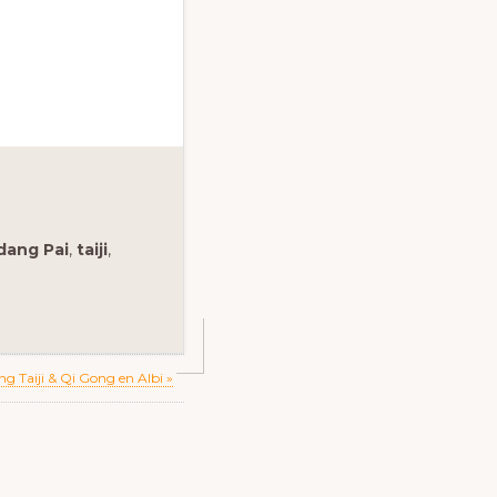
dang Pai
,
taiji
,
 Taiji & Qi Gong en Albi »