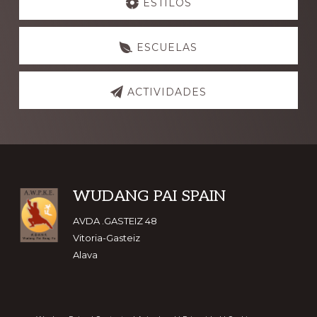
more
ESTILOS
ESCUELAS
ACTIVIDADES
Footer
WUDANG PAI SPAIN
AVDA .GASTEIZ 48
Vitoria-Gasteiz
Alava