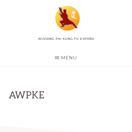
Skip
to
main
content
WUDANG PAI KUNG FU ESPAÑA
WUDANG
PAI
ESPAÑA
MENU
AWPKE