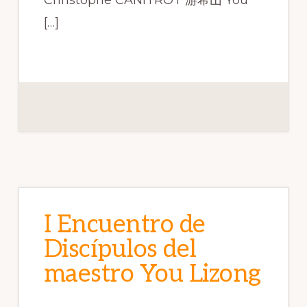
Christophe CANITROT 游希山 You
[…]
I Encuentro de
Discípulos del
maestro You Lizong