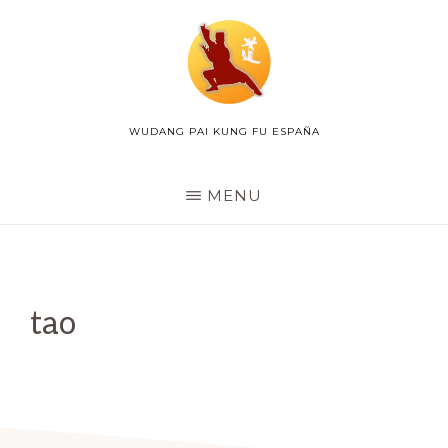
Skip
to
main
content
WUDANG PAI KUNG FU ESPAÑA
WUDANG
PAI
ESPAÑA
MENU
tao