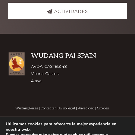
ACTIVIDADES
Footer
WUDANG PAI SPAIN
AVDA .GASTEIZ 48
Vitoria-Gasteiz
Alava
WudangPai.es
|
Contactar
|
Aviso legal
|
Privacidad
|
Cookies
Utilizamos cookies para ofrecerte la mejor experiencia en
nuestra web.
Puedes aprender más sobre qué cookies utilizamos o