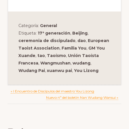
Categoría:
General
Etiqueta:
17ª generación
,
Beijing
,
ceremonia de discipulado
,
dao
,
European
Taoist Association
,
Familia You
,
GM You
Xuande
,
tao
,
Taoísmo
,
Unión Taoísta
Francesa
,
Wangmushan
,
wudang
,
Wudang Pai
,
xuanwu pai
,
You Lizong
Previous
« I Encuentro de Discípulos del maestro You Lizong
Post:
Next
Nuevo nº del boletín Nan Wudang Wansui »
Post:
Reader
Interactions