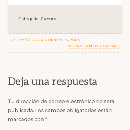
Categoría:
Cursos
Previous
« EL MAESTRO YUAN LIMIN EN EUROPA
Post:
Next
WUDANG PAI EN SLOVENIA »
Post:
Reader
Interactions
Deja una respuesta
Tu dirección de correo electrónico no será
publicada.
Los campos obligatorios están
marcados con
*