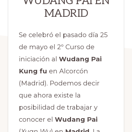
WUDANG PAI EN
MADRID
Se celebró el pasado día 25
de mayo el 2º Curso de
iniciación al
Wudang Pai
Kung fu
en Alcorcón
(Madrid). Podemos decir
que ahora existe la
posibilidad de trabajar y
conocer el
Wudang Pai
(
Xuan Wu
) en
Madrid
. La