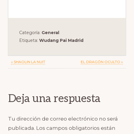
Categoría:
General
Etiqueta:
Wudang Pai Madrid
Previous
Next
« SHAOLIN LA NUIT
EL DRAGÓN OCULTO »
Post:
Post:
Reader
Interactions
Deja una respuesta
Tu dirección de correo electrónico no será
publicada.
Los campos obligatorios están