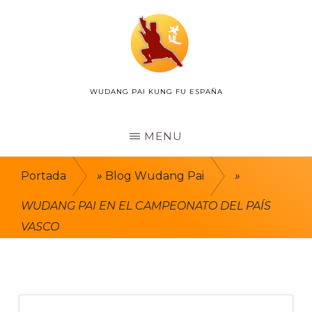
Skip
to
main
content
WUDANG PAI KUNG FU ESPAÑA
WUDANG
PAI
ESPAÑA
MENU
Portada
»
Blog Wudang Pai
»
WUDANG PAI EN EL CAMPEONATO DEL PAÍS
VASCO