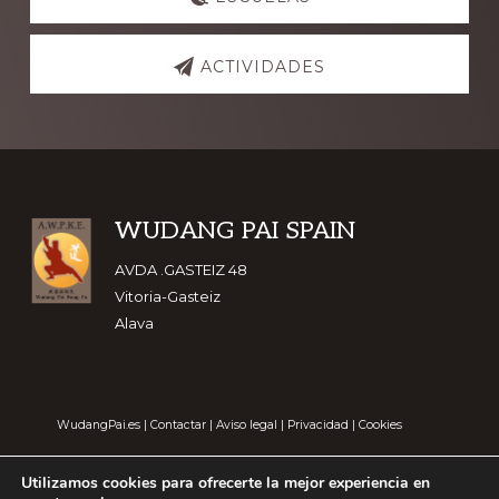
ACTIVIDADES
Footer
WUDANG PAI SPAIN
AVDA .GASTEIZ 48
Vitoria-Gasteiz
Alava
WudangPai.es
|
Contactar
|
Aviso legal
|
Privacidad
|
Cookies
Utilizamos cookies para ofrecerte la mejor experiencia en