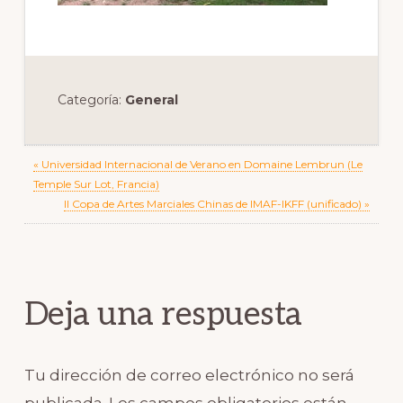
Categoría:
General
Previous
« Universidad Internacional de Verano en Domaine Lembrun (Le
Post:
Temple Sur Lot, Francia)
Next
II Copa de Artes Marciales Chinas de IMAF-IKFF (unificado) »
Post:
Reader
Interactions
Deja una respuesta
Tu dirección de correo electrónico no será
publicada.
Los campos obligatorios están