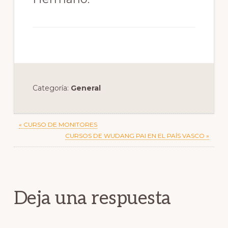
Categoría:
General
Previous
« CURSO DE MONITORES
Post:
Next
CURSOS DE WUDANG PAI EN EL PAÍS VASCO »
Post:
Reader
Interactions
Deja una respuesta