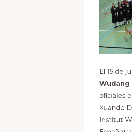
El 15 de j
Wudang 
oficiales
Xuande Da
Institut 
España) y