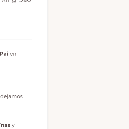
ª
Pai
en
 dejamos
inas
y