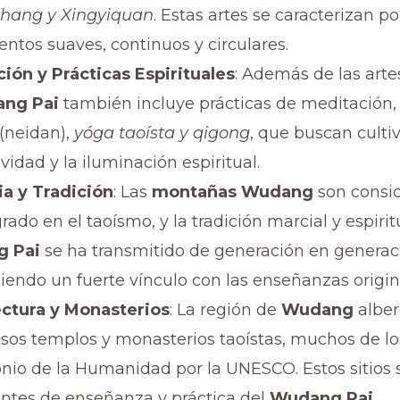
hang y Xingyiquan
. Estas artes se caracterizan po
ntos suaves, continuos y circulares.
ión y Prácticas Espirituales
: Además de las arte
ng Pai
también incluye prácticas de meditación,
 (neidan),
yóga taoísta y qigong
, que buscan cultiv
vidad y la iluminación espiritual.
a y Tradición
: Las
montañas Wudang
son consi
grado en el taoísmo, y la tradición marcial y espirit
 Pai
se ha transmitido de generación en generac
endo un fuerte vínculo con las enseñanzas origin
ctura y Monasterios
: La región de
Wudang
albe
os templos y monasterios taoístas, muchos de lo
nio de la Humanidad por la UNESCO. Estos sitios 
ntes de enseñanza y práctica del
Wudang Pai
.