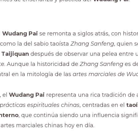
l
Wudang Pai
se remonta a siglos atrás, con histo
como la del sabio taoísta
Zhang Sanfeng
, quien 
l
Taijiquan
después de observar una pelea entre u
e. Aunque la historicidad de
Zhang Sanfeng
es de
ntral en la mitología de las
artes marciales de W
 el
Wudang Pai
representa una rica tradición de 
prácticas espirituales chinas
, centradas en el
tao
interno
, que continúa siendo una influencia signifi
s artes marciales chinas hoy en día.