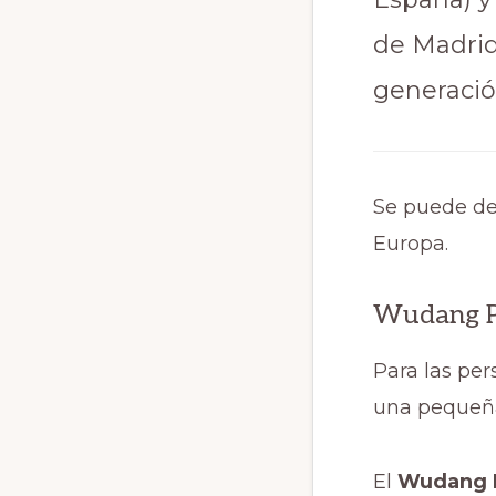
de Madrid 
generació
Se puede de
Europa.
Wudang P
Para las pe
una pequeña 
El
Wudang 