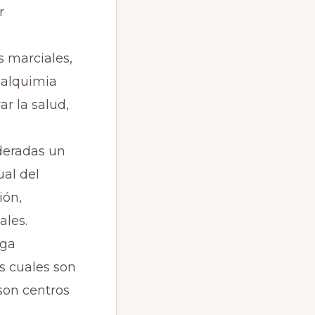
r
s marciales,
 alquimia
ar la salud,
deradas un
ual del
ión,
ales.
rga
s cuales son
son centros