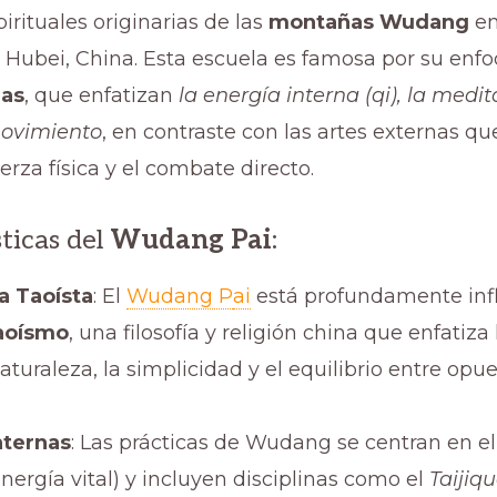
pirituales originarias de las
montañas Wudang
en
 Hubei, China. Esta escuela es famosa por su enfo
nas
, que enfatizan
la energía interna (qi), la medit
movimiento
, en contraste con las artes externas qu
erza física y el combate directo.
ticas del
Wudang Pai
:
ía Taoísta
: El
Wudang P
ai
está profundamente inf
aoísmo
, una filosofía y religión china que enfatiz
aturaleza, la simplicidad y el equilibrio entre opue
nternas
: Las prácticas de Wudang se centran en el
energía vital) y incluyen disciplinas como el
Taijiqu