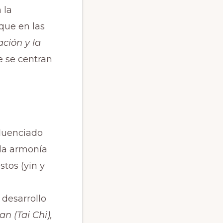
 la
que en las
ación y la
e se centran
luenciado
a la armonía
stos (yin y
 desarrollo
an (Tai Chi),