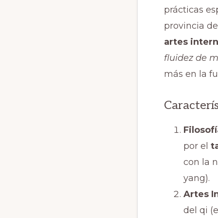
prácticas es
provincia de
artes inter
fluidez de 
más en la fu
Caracterís
Filosof
por el
t
con la n
yang).
Artes I
del qi (