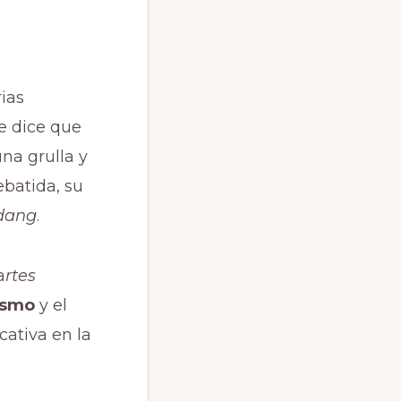
rias
se dice que
na grulla y
batida, su
udang
.
a
rtes
ísmo
y el
cativa en la