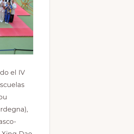
do el IV
escuelas
You
rdegna),
asco-
u Xing Dao