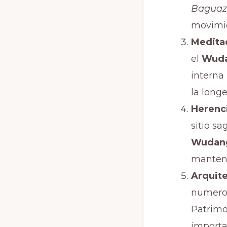
Baguaz
movimie
Meditac
el
Wuda
interna
la longe
Herenci
sitio sa
Wudang
manteni
Arquite
numeros
Patrimo
importa