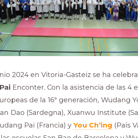
unio 2024 en Vitoria-Gasteiz se ha celebra
Pai
Enconter. Con la asistencia de las 4 
 europeas de la 16ª generación, Wudang 
n Dao (Sardegna), Xuanwu Institute (Sa
Wudang Pai (Francia) y
You Ch’ing
(País V
 las escuelas San Bao de Barcelona y W