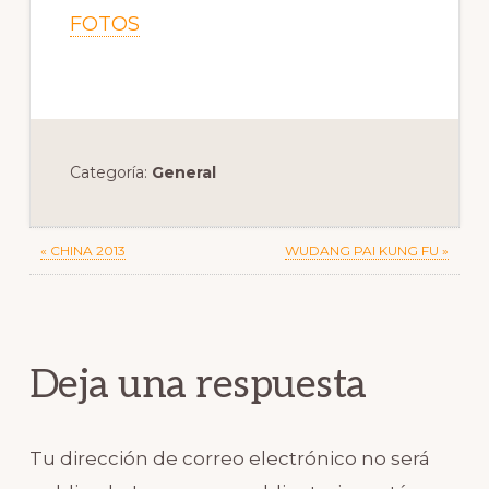
FOTOS
Categoría:
General
Previous
Next
« CHINA 2013
WUDANG PAI KUNG FU »
Post:
Post:
Reader
Interactions
Deja una respuesta
Tu dirección de correo electrónico no será