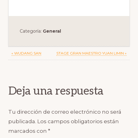
Categoría:
General
Previous
Next
« WUDANG SAN
STAGE GRAN MAESTRO YUAN LIMIN »
Post:
Post:
Reader
Interactions
Deja una respuesta
Tu dirección de correo electrónico no será
publicada.
Los campos obligatorios están
marcados con
*