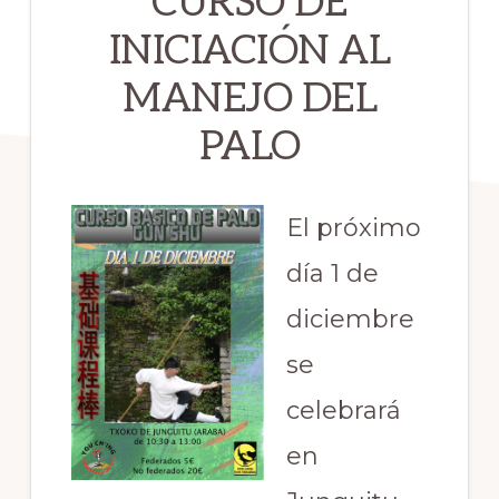
CURSO DE
INICIACIÓN AL
MANEJO DEL
PALO
El próximo
día 1 de
diciembre
se
celebrará
en