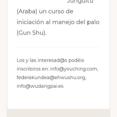
Junguitu
(Araba) un curso de
iniciación al manejo del palo
(Gun Shu).
Los y las interesad@s podéis
inscribiros en:
info@youching.com
,
federakundea@ehwushu.org
,
info@wudangpai.es