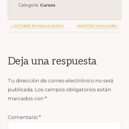
Categoría:
Cursos
Previous
Next
« OCTUBRE EN NAN WUDANG
MAESTRO YUAN LIMIN »
Post:
Post:
Reader
Interactions
Deja una respuesta
Tu dirección de correo electrónico no será
publicada.
Los campos obligatorios están
marcados con
*
Comentario
*