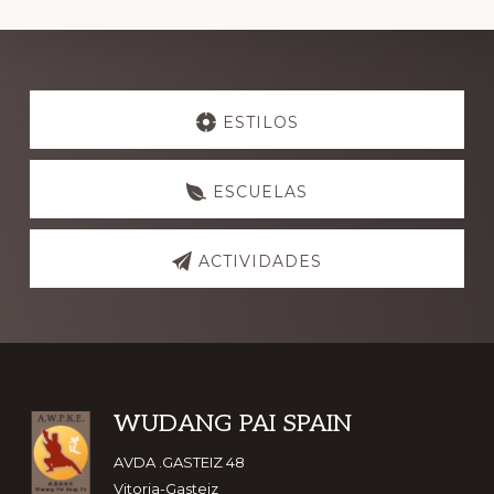
Explore
more
ESTILOS
ESCUELAS
ACTIVIDADES
Footer
WUDANG PAI SPAIN
AVDA .GASTEIZ 48
Vitoria-Gasteiz