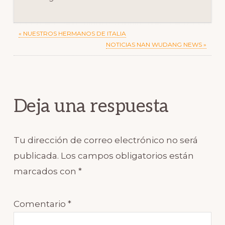
Previous
« NUESTROS HERMANOS DE ITALIA
Post:
Next
NOTICIAS NAN WUDANG NEWS »
Post:
Reader
Interactions
Deja una respuesta
Tu dirección de correo electrónico no será
publicada.
Los campos obligatorios están
marcados con
*
Comentario
*