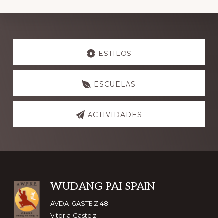
Explore
more
ESTILOS
ESCUELAS
ACTIVIDADES
Footer
WUDANG PAI SPAIN
AVDA .GASTEIZ 48
Vitoria-Gasteiz