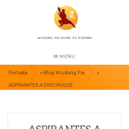
Skip
to
main
content
WUDANG PAI KUNG FU ESPAÑA
WUDANG
PAI
ESPAÑA
MENU
Portada
»
Blog Wudang Pai
»
ASPIRANTES A DISCIPULOS