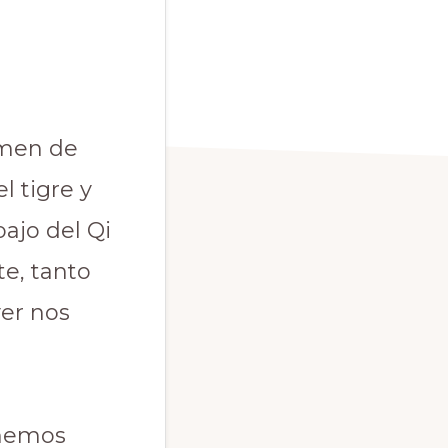
umen de
l tigre y
ajo del Qi
e, tanto
yer nos
 hemos