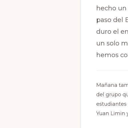
hecho un 
paso del 
duro el e
un solo mi
hemos cog
Mañana tamb
del grupo q
estudiantes
Yuan Limin y