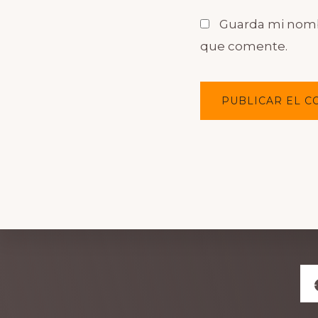
Guarda mi nombr
que comente.
Explore
more