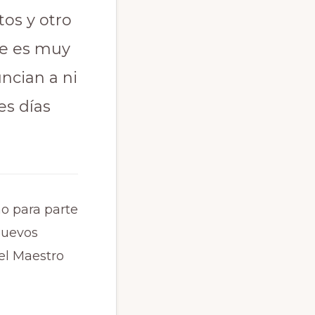
os y otro
ue es muy
ncian a ni
es días
o para parte
nuevos
el Maestro