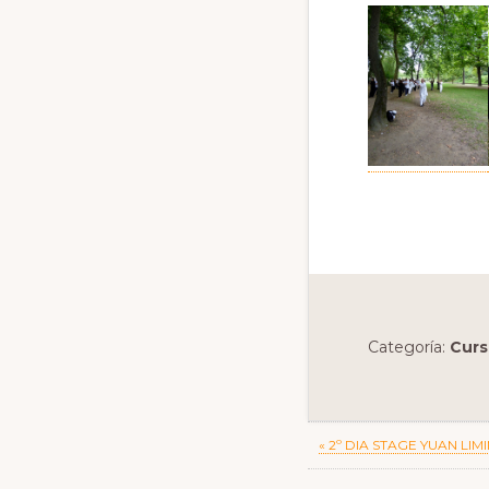
Categoría:
Curs
Previous
« 2º DIA STAGE YUAN LIM
Post: