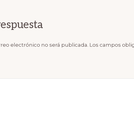
ions
respuesta
reo electrónico no será publicada.
Los campos oblig