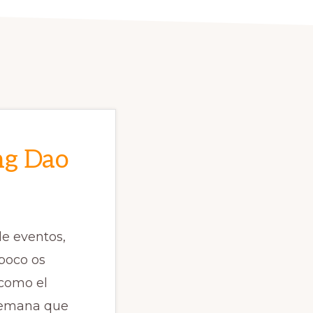
ng Dao
e eventos,
poco os
 como el
 semana que