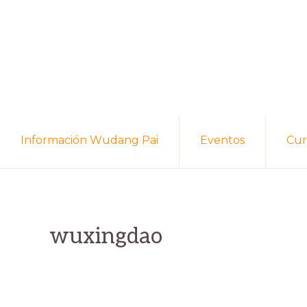
Skip
Skip
to
to
primary
main
navigation
content
Información Wudang Pai
Eventos
Cur
wuxingdao