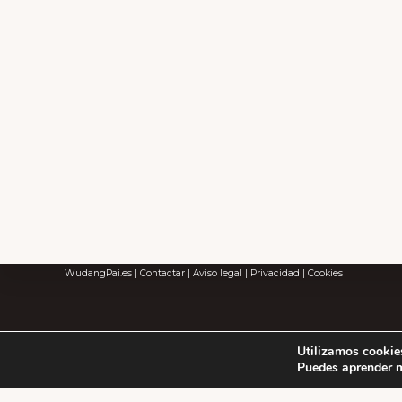
Footer
WUDANG PAI SPAIN
AVDA .GASTEIZ 48
Vitoria-Gasteiz
Alava
WudangPai.es
|
Contactar
|
Aviso legal
|
Privacidad
|
Cookies
Explore
more
Utilizamos cookies
Puedes aprender m