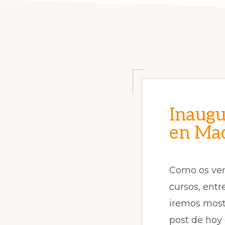
Inaugu
en Mad
Como os ven
cursos, ent
iremos most
post de hoy