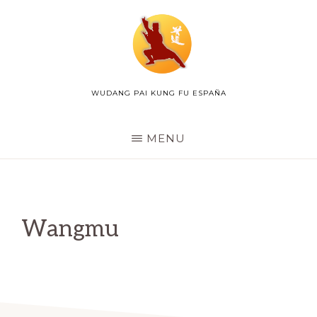
Skip
to
main
content
WUDANG PAI KUNG FU ESPAÑA
WUDANG
PAI
ESPAÑA
MENU
Wangmu