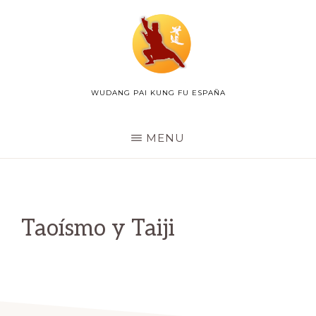
Skip
to
main
content
WUDANG PAI KUNG FU ESPAÑA
WUDANG
PAI
ESPAÑA
MENU
Taoísmo y Taiji