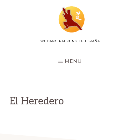
Skip
to
main
content
WUDANG PAI KUNG FU ESPAÑA
WUDANG
PAI
ESPAÑA
MENU
El Heredero