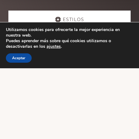
Explore
more
ESTILOS
Utilizamos cookies para ofrecerte la mejor experiencia en
nuestra web.
ESCUELAS
Puedes aprender más sobre qué cookies utilizamos o
desactivarlas en los
ajustes
.
Aceptar
ACTIVIDADES
Footer
WUDANG PAI SPAIN
AVDA .GASTEIZ 48
Vitoria-Gasteiz
Alava