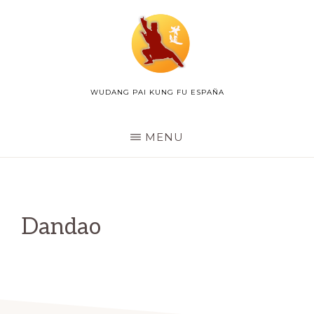
Skip
to
main
content
WUDANG PAI KUNG FU ESPAÑA
WUDANG
PAI
ESPAÑA
MENU
Dandao