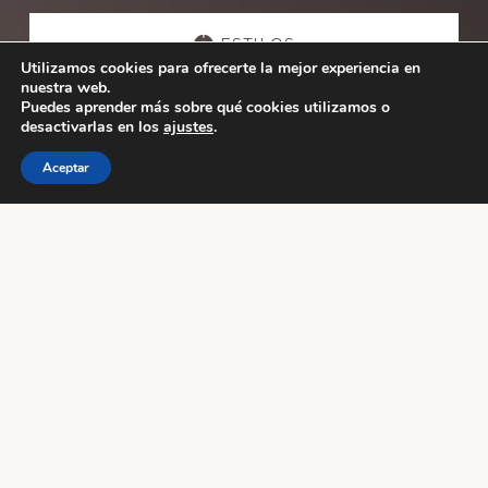
Explore
more
ESTILOS
Utilizamos cookies para ofrecerte la mejor experiencia en
nuestra web.
Puedes aprender más sobre qué cookies utilizamos o
ESCUELAS
desactivarlas en los
ajustes
.
Aceptar
ACTIVIDADES
Footer
WUDANG PAI SPAIN
AVDA .GASTEIZ 48
Vitoria-Gasteiz
Alava