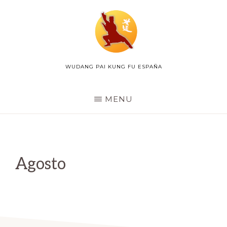
Skip
to
main
content
WUDANG PAI KUNG FU ESPAÑA
WUDANG
PAI
ESPAÑA
MENU
Agosto