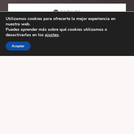
Explore
more
ESTILOS
Utilizamos cookies para ofrecerte la mejor experiencia en
nuestra web.
Puedes aprender más sobre qué cookies utilizamos o
ESCUELAS
desactivarlas en los
ajustes
.
Aceptar
ACTIVIDADES
Footer
WUDANG PAI SPAIN
AVDA .GASTEIZ 48
Vitoria-Gasteiz
Alava